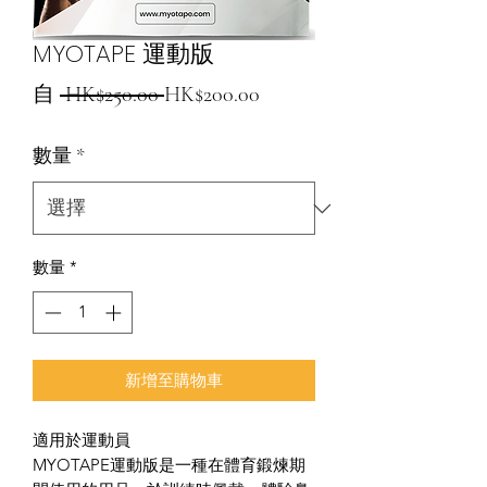
MYOTAPE 運動版
一
促
自
 HK$250.00 
HK$200.00
般
銷
數量
*
價
價
格
格
數量
*
新增至購物車
適用於運動員
MYOTAPE運動版是一種在體育鍛煉期