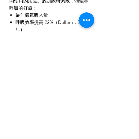
間使用的用品。於訓練時佩戴，體驗鼻
呼吸的好處：
最佳氧氣吸入量
呼吸效率提高 22%（Dallam，2018
年）
運動後恢復更快
減少氣道刺激及運動誘發的哮喘
鍛鍊呼吸肌肉以獲得更好的耐力及變
更強壯
預防呼吸道感染，如感冒、流感和
COVID-19
更好的內部平衡（可使用 HRV 監測
器測量）
+852 9689 3886